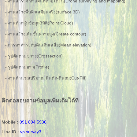
- งานสำรวจ ทำแผนที่ด้วยโดรน(Drone surveying and mapping)
- งานสร้างพื้นผิวเสมือนจริง(surface 3D)
- งานทำกลุ่มข้อมูล3มิติ(Point Cloud)
- งานสร้างเส้นชั้นความสูง(Create contour)
- การหาค่าระดับดินเดิมเฉลี่ย(Mean elevation)
- รูปตัดตามขวาง(Crossection)
- รูปตัดตามยาว(Profile)
- งานคำนวณปริมาณ ดินตัด-ดินถม(Cut-Fill)
ติดต่อสอบถามข้อมูลเพิ่มเติมได้ที่
Mobile :
091 894 5936
Line ID :
vp.survey3