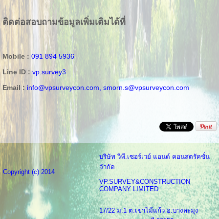
ติดต่อสอบถามข้อมูลเพิ่มเติมได้ที่
Mobile :
091 894 5936
Line ID :
vp.survey3
Email :
info@vpsurveycon.com,
smorn.s@vpsurveycon.com
บริษัท วีพี.เซอร์เวย์ แอนด์ คอนสตรัคชั่น
จำกัด
Copyright (c) 2014
VP.SURVEY&CONSTRUCTION
COMPANY LIMITED
17/22 ม.1 ต.เขาไม้แก้ว อ.บางละมุง