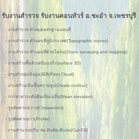
รับงานสำรวจ รับงานคอนทัวร์ อ.ชะอำ จ.เพชรบุรี
- งานสำรวจ ทำหมุดหลักฐานแผนที่
- งานสำรวจ ทำแผนที่ภูมิประเทศ(Topographic survey)
- งานสำรวจ ทำแผนที่ด้วยโดรน(Drone surveying and mapping)
- งานสร้างพื้นผิวเสมือนจริง(surface 3D)
- งานทำกลุ่มข้อมูล3มิติ(Point Cloud)
- งานสร้างเส้นชั้นความสูง(Create contour)
- การหาค่าระดับดินเดิมเฉลี่ย(Mean elevation)
- รูปตัดตามขวาง(Crossection)
- รูปตัดตามยาว(Profile)
- งานคำนวณปริมาณ ดินตัด-ดินถม(Cut-Fill)