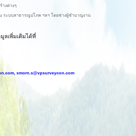
ร้างต่างๆ
น ระบบสาธารณูปโภค ฯลฯ โดยช่างผู้ชำนาญงาน
เพิ่มเติมได้ที่
on.com,
smorn.s@vpsurveycon.com