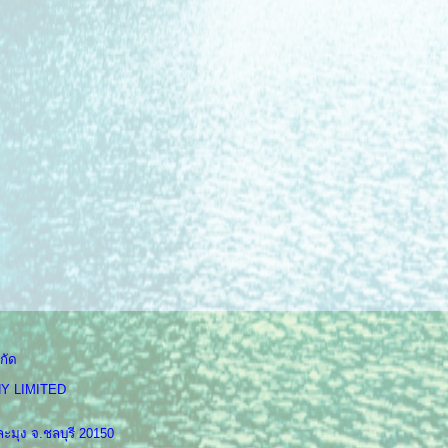
กัด
Y LIMITED
ะมุง จ.ชลบุรี 20150