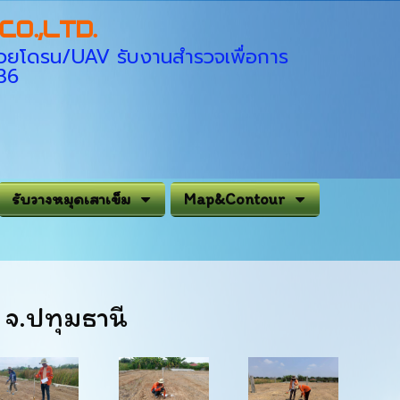
O.,LTD.
่ด้วยโดรน/UAV รับงานสำรวจเพื่อการ
936
รับวางหมุดเสาเข็ม
Map&Contour
จ.ปทุมธานี