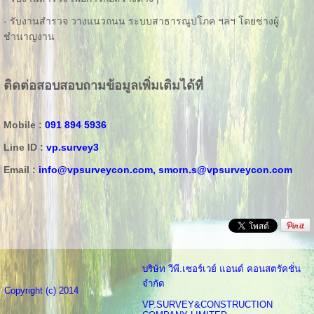
- รับงานสำรวจ วางแนวถนน ระบบสาธารณูปโภค ฯลฯ โดยช่างผู้
ชำนาญงาน
ติดต่อสอบสอบถามข้อมูลเพิ่มเติมได้ที่
Mobile :
091 894 5936
Line ID :
vp.survey3
Email :
info@vpsurveycon.com,
smorn.s@vpsurveycon.com
บริษัท วีพี.เซอร์เวย์ แอนด์ คอนสตรัคชั่น
จำกัด
Copyright (c) 2014
VP.SURVEY&CONSTRUCTION