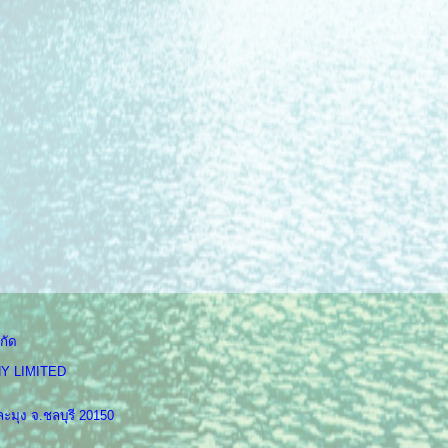
กัด
Y LIMITED
ะมุง จ.ชลบุรี 20150