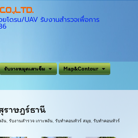
O.,LTD.
่ด้วยโดรน/UAV รับงานสำรวจเพื่อการ
936
รับวางหมุดเสาเข็ม
Map&Contour
สุราษฎร์ธานี
พงัน
,
รับงานสำรวจ เกาะพงัน
,
รับทำคอนทัวร์ สมุย
,
รับทำคอนทัวร์