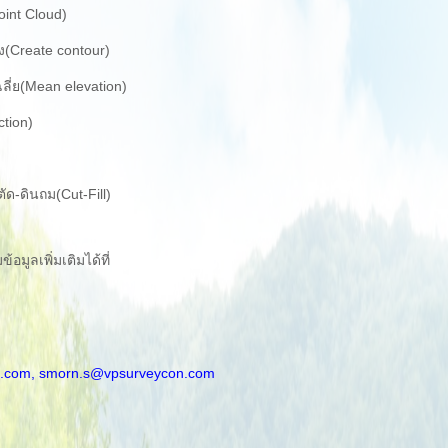
oint Cloud)
ง(Create contour)
ี่ย(Mean elevation)
tion)
-ดินถม(Cut-Fill)
มูลเพิ่มเติมได้ที่
.com,
smorn.s@vpsurveycon.com