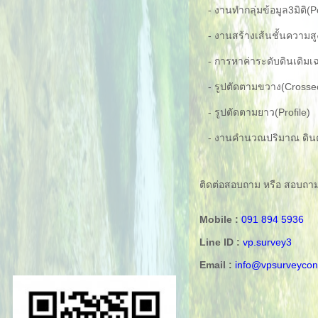
- งานทำกลุ่มข้อมูล3มิติ(P
- งานสร้างเส้นชั้นความสู
- การหาค่าระดับดินเดิมเฉล
- รูปตัดตามขวาง(Crossec
- รูปตัดตามยาว(Profile)
- งานคำนวณปริมาณ ดินตัด
ติดต่อสอบถาม หรือ สอบถามข้อ
Mobile :
091 894 5936
Line ID :
vp.survey3
Email :
info@vpsurveycon