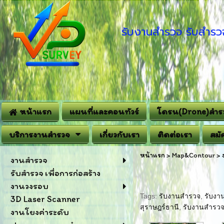
รับงานสำรวจ รับสำรวจ
หน้าแรก
แผนที่และคอนทัวร์
โดรน(Drone)สำร
บริการงานสำรวจ
เกี่ยวกับเรา
ติดต่อเรา
สมั
หน้าแรก
>
Map&Contour
>
งานสำรวจ
รับสำรวจ เพื่อการก่อสร้าง
งานวงรอบ
Tags:
รับงานสำรวจ
,
รับงา
3D Laser Scanner
สุราษฎร์ธานี
,
รับงานสำรวจ
งานโยงค่าระดับ