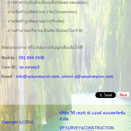
- การหาค่าระดับดินเดิมเฉลี่ย(Mean elevation)
- งานจัดทำรูปตัดตามขวาง(Crossection)
- งานจัดทำรูปตัดตามยาว(Profile)
- งานคำนวณปริมาณ ดินตัด-ดินถม(Cut-Fill)
ติดต่อสอบถาม หรือ สอบถามข้อมูลเพิ่มเติมได้ที่
Mobile :
091 894 5936
Line ID :
vp.survey3
Email :
info@vpsurveycon.com,
smorn.s@vpsurveycon.com
บริษัท วีพี.เซอร์เวย์ แอนด์ คอนสตรัคชั่น
จำกัด
Copyright (c) 2014
VP.SURVEY&CONSTRUCTION