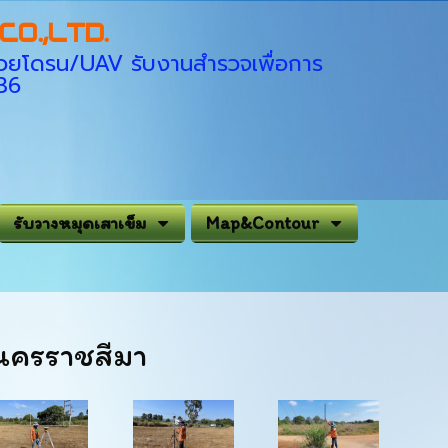
O.,LTD.
่ด้วยโดรน/UAV รับงานสำรวจเพื่อการ
936
รับวางหมุดเสาเข็ม
Map&Contour
.นครราชสีมา