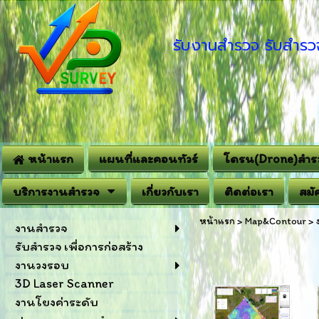
รับงานสำรวจ รับสำรวจ
หน้าแรก
แผนที่และคอนทัวร์
โดรน(Drone)สำร
บริการงานสำรวจ
เกี่ยวกับเรา
ติดต่อเรา
สมั
หน้าแรก
>
Map&Contour
>
งานสำรวจ
รับสำรวจ เพื่อการก่อสร้าง
งานวงรอบ
3D Laser Scanner
งานโยงค่าระดับ