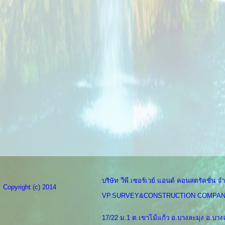
บริษัท วีพี.เซอร์เวย์ แอนด์ คอนสตรัคชั่น จำ
Copyright (c) 2014
VP.SURVEY&CONSTRUCTION COMPAN
17/22 ม.1 ต.เขาไม้แก้ว อ.บางละมุง อ.บางล