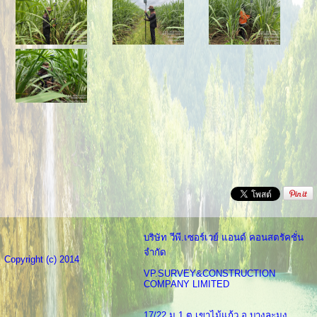
บริษัท วีพี.เซอร์เวย์ แอนด์ คอนสตรัคชั่น
จำกัด
Copyright (c) 2014
VP.SURVEY&CONSTRUCTION
COMPANY LIMITED
17/22 ม.1 ต.เขาไม้แก้ว อ.บางละมุง