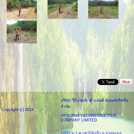
บริษัท วีพี.เซอร์เวย์ แอนด์ คอนสตรัคชั่น
จำกัด
Copyright (c) 2014
VP.SURVEY&CONSTRUCTION
COMPANY LIMITED
17/22 ม.1 ต.เขาไม้แก้ว อ.บางละมุง