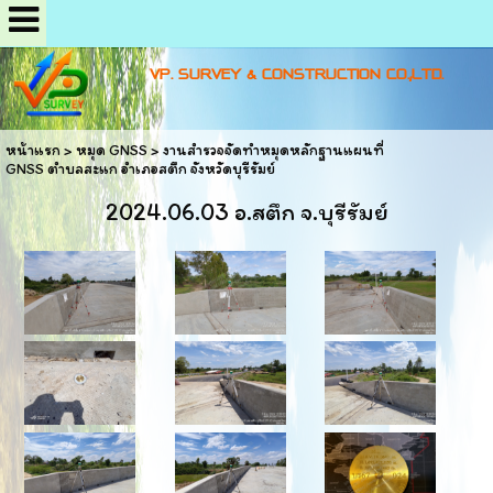
VP. SURVEY & CONSTRUCTION CO.,LTD.
หน้าแรก
>
หมุด GNSS
>
งานสำรวจจัดทำหมุดหลักฐานแผนที่
GNSS ตำบลสะแก อำเภอสตึก จังหวัดบุรีรัมย์
2024.06.03 อ.สตึก จ.บุรีรัมย์