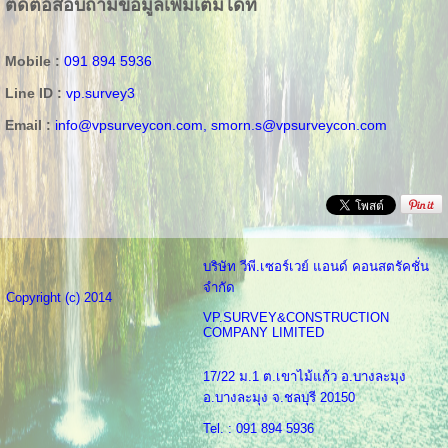
ติดต่อสอบถามข้อมูลเพิ่มเติมได้ที่
Mobile :
091 894 5936
Line ID :
vp.survey3
Email :
info@vpsurveycon.com,
smorn.s@vpsurveycon.com
บริษัท วีพี.เซอร์เวย์ แอนด์ คอนสตรัคชั่น
จำกัด
Copyright (c) 2014
VP.SURVEY&CONSTRUCTION
COMPANY LIMITED
17/22 ม.1 ต.เขาไม้แก้ว อ.บางละมุง
อ.บางละมุง จ.ชลบุรี 20150
Tel. : 091 894 5936