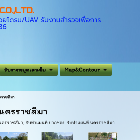
O.,LTD.
่ด้วยโดรน/UAV รับงานสำรวจเพื่อการ
936
รับวางหมุดเสาเข็ม
Map&Contour
รราชสีมา
.นครราชสีมา
 นครราชสีมา
,
รับทำแผนที่ ปากช่อง
,
รับทำแผนที่ นครราชสีมา