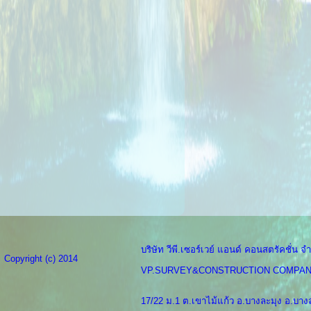
บริษัท วีพี.เซอร์เวย์ แอนด์ คอนสตรัคชั่น จำ
Copyright (c) 2014
VP.SURVEY&CONSTRUCTION COMPAN
17/22 ม.1 ต.เขาไม้แก้ว อ.บางละมุง อ.บางล