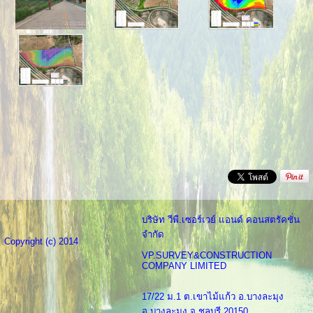
บริษัท วีพี.เซอร์เวย์ แอนด์ คอนสตรัคชั่น
จำกัด
Copyright (c) 2014
VP.SURVEY&CONSTRUCTION
COMPANY LIMITED
17/22 ม.1 ต.เขาไม้แก้ว อ.บางละมุง
อ.บางละมุง จ.ชลบุรี 20150