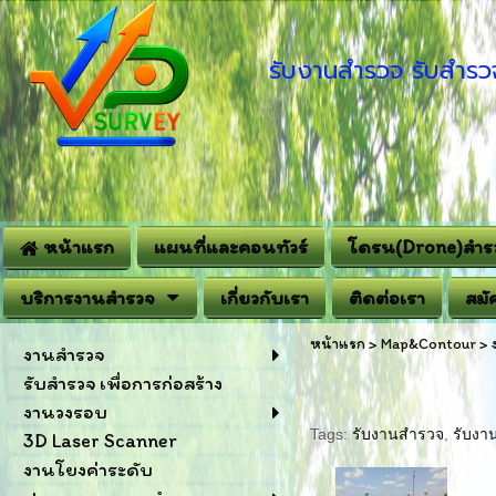
รับงานสำรวจ รับสำรวจ
หน้าแรก
แผนที่และคอนทัวร์
โดรน(Drone)สำร
บริการงานสำรวจ
เกี่ยวกับเรา
ติดต่อเรา
สมั
หน้าแรก
>
Map&Contour
>
งานสำรวจ
รับสำรวจ เพื่อการก่อสร้าง
งานวงรอบ
Tags:
รับงานสำรวจ
,
รับงา
3D Laser Scanner
งานโยงค่าระดับ