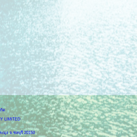
กัด
Y LIMITED
ะมุง จ.ชลบุรี 20150