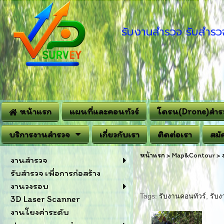
รับงานสำรวจ รับสำรวจ
หน้าแรก
แผนที่และคอนทัวร์
โดรน(Drone)สำร
บริการงานสำรวจ
เกี่ยวกับเรา
ติดต่อเรา
สมั
หน้าแรก
>
Map&Contour
>
งานสำรวจ
รับสำรวจ เพื่อการก่อสร้าง
งานวงรอบ
Tags:
รับงานคอนทัวร์
,
รับ
3D Laser Scanner
งานโยงค่าระดับ