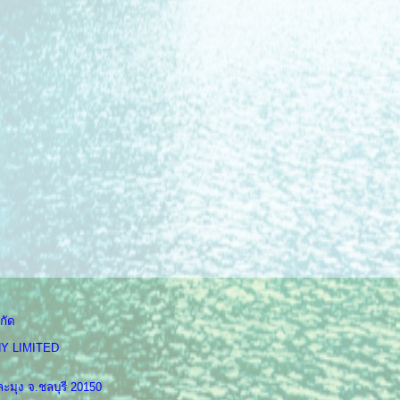
กัด
Y LIMITED
ะมุง จ.ชลบุรี 20150