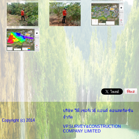
บริษัท วีพี.เซอร์เวย์ แอนด์ คอนสตรัคชั่น
จำกัด
Copyright (c) 2014
VP.SURVEY&CONSTRUCTION
COMPANY LIMITED