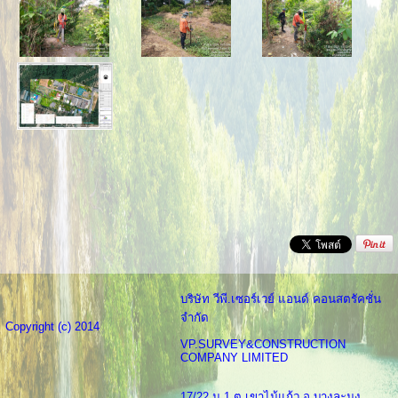
บริษัท วีพี.เซอร์เวย์ แอนด์ คอนสตรัคชั่น
จำกัด
Copyright (c) 2014
VP.SURVEY&CONSTRUCTION
COMPANY LIMITED
17/22 ม.1 ต.เขาไม้แก้ว อ.บางละมุง