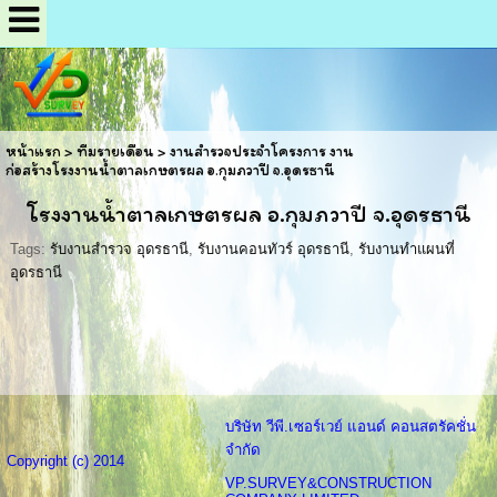
หน้าแรก
>
ทีมรายเดือน
>
งานสำรวจประจำโครงการ งาน
ก่อสร้างโรงงานน้ำตาลเกษตรผล อ.กุมภวาปี จ.อุดรธานี
โรงงานน้ำตาลเกษตรผล อ.กุมภวาปี จ.อุดรธานี
Tags:
รับงานสำรวจ อุดรธานี
,
รับงานคอนทัวร์ อุดรธานี
,
รับงานทำแผนที่
อุดรธานี
บริษัท วีพี.เซอร์เวย์ แอนด์ คอนสตรัคชั่น
จำกัด
Copyright (c) 2014
VP.SURVEY&CONSTRUCTION