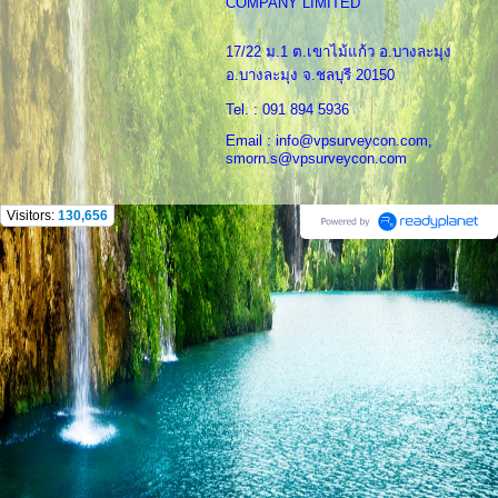
COMPANY LIMITED
17/22 ม.1 ต.เขาไม้แก้ว อ.บางละมุง
อ.บางละมุง จ.ชลบุรี 20150
Tel. : 091 894 5936
Email : info@vpsurveycon.com,
smorn.s@vpsurveycon.com
Visitors:
130,656