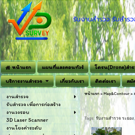
รับงานสำรวจ รับสำรวจ
หน้าแรก
แผนที่และคอนทัวร์
โดรน(Drone)สำร
บริการงานสำรวจ
เกี่ยวกับเรา
ติดต่อเรา
สมั
หน้าแรก
>
Map&Contour
>
งานสำรวจ
รับสำรวจ เพื่อการก่อสร้าง
งานวงรอบ
Tags:
รับงานสำรวจ ระยอง
3D Laser Scanner
งานโยงค่าระดับ