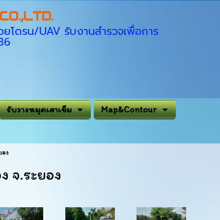
O.,LTD.
่ด้วยโดรน/UAV รับงานสำรวจเพื่อการ
936
รับวางหมุดเสาเข็ม
Map&Contour
ยอง
ง จ.ระยอง