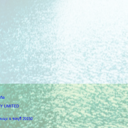
กัด
Y LIMITED
ะมุง จ.ชลบุรี 20150