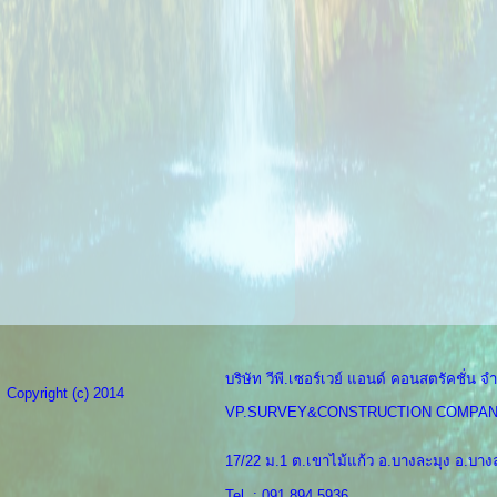
บริษัท วีพี.เซอร์เวย์ แอนด์ คอนสตรัคชั่น จำ
Copyright (c) 2014
VP.SURVEY&CONSTRUCTION COMPAN
17/22 ม.1 ต.เขาไม้แก้ว อ.บางละมุง อ.บางล
Tel. : 091 894 5936