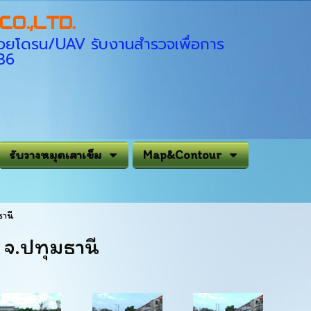
O.,LTD.
่ด้วยโดรน/UAV รับงานสำรวจเพื่อการ
936
รับวางหมุดเสาเข็ม
Map&Contour
ธานี
จ.ปทุมธานี