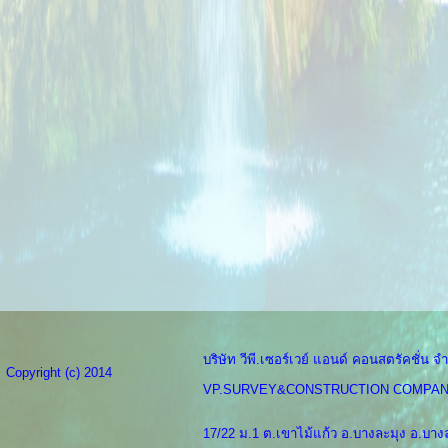
บริษัท วีพี.เซอร์เวย์ แอนด์ คอนสตรัคชั่น จำ
Copyright (c) 2014
VP.SURVEY&CONSTRUCTION COMPAN
17/22 ม.1 ต.เขาไม้แก้ว อ.บางละมุง อ.บางล