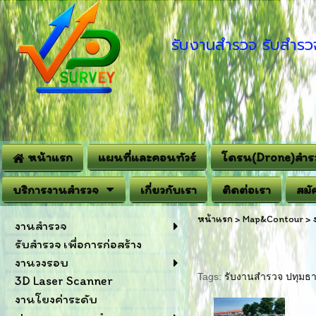
รับงานสำรวจ รับสำรวจ
หน้าแรก
แผนที่และคอนทัวร์
โดรน(Drone)สำร
บริการงานสำรวจ
เกี่ยวกับเรา
ติดต่อเรา
สมั
หน้าแรก
>
Map&Contour
>
งานสำรวจ
รับสำรวจ เพื่อการก่อสร้าง
งานวงรอบ
Tags:
รับงานสำรวจ ปทุมธา
3D Laser Scanner
งานโยงค่าระดับ