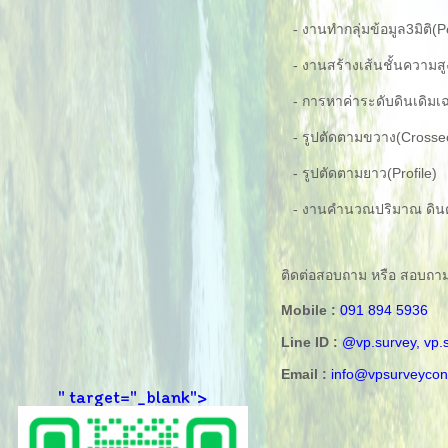
- งานทำกลุ่มข้อมูล3มิติ(P
- งานสร้างเส้นชั้นความสู
- การหาค่าระดับดินเดิมเฉล
- รูปตัดตามขวาง(Crossec
- รูปตัดตามยาว(Profile)
- งานคำนวณปริมาณ ดินตัด
ติดต่อสอบถาม หรือ สอบถามข้อ
Mobile :
091 894 5936
Line ID :
@vp.survey, vp.
Email :
info@vpsurveycon
" target="_blank">