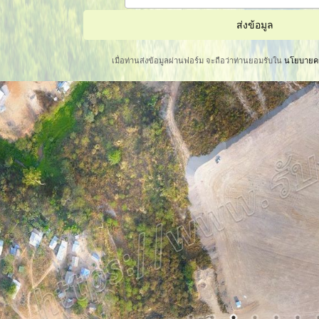
เมื่อท่านส่งข้อมูลผ่านฟอร์ม จะถือว่าท่านยอมรับใน
นโยบายคว