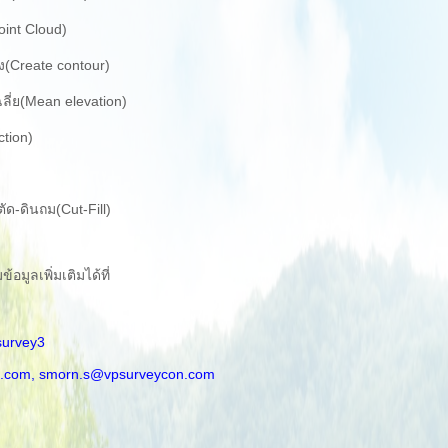
oint Cloud)
ง(Create contour)
ี่ย(Mean elevation)
tion)
-ดินถม(Cut-Fill)
มูลเพิ่มเติมได้ที่
survey3
.com,
smorn.s@vpsurveycon.com