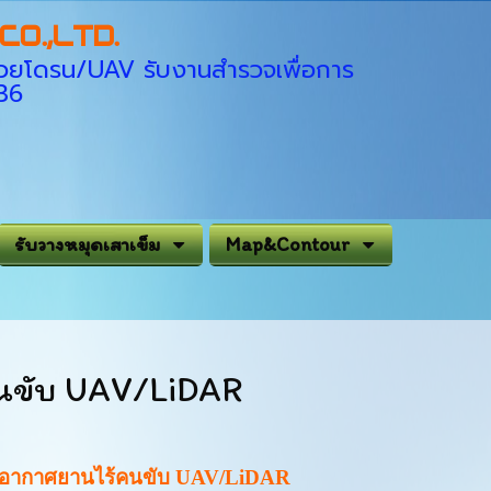
O.,LTD.
่ด้วยโดรน/UAV รับงานสำรวจเพื่อการ
936
รับวางหมุดเสาเข็ม
Map&Contour
คนขับ UAV/LiDAR
้วยอากาศยานไร้คนขับ UAV/LiDAR