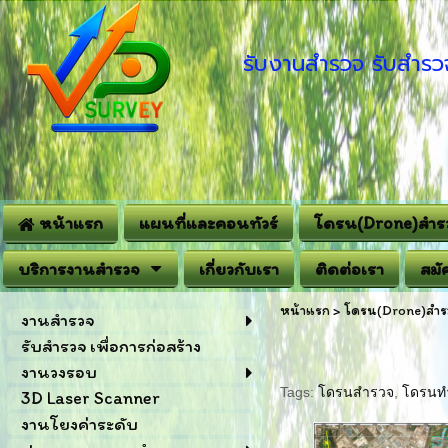
รับงานสำรวจ รับสำรวจ
หน้าแรก
แผนที่และคอนทัวร์
โดรน(Drone)สำร
บริการงานสำรวจ
เกี่ยวกับเรา
ติดต่อเรา
สมั
หน้าแรก
>
โดรน(Drone)สำร
งานสำรวจ
รับสำรวจ เพื่อการก่อสร้าง
งานวงรอบ
Tags:
โดรนสำรวจ
,
โดรนทำ
3D Laser Scanner
งานโยงค่าระดับ