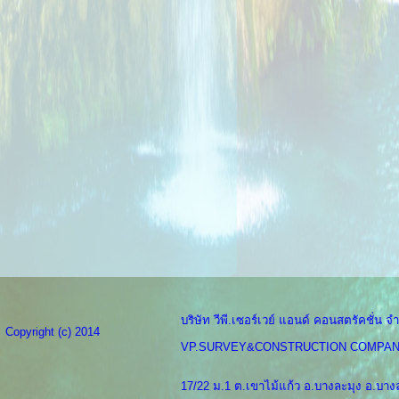
บริษัท วีพี.เซอร์เวย์ แอนด์ คอนสตรัคชั่น จำ
Copyright (c) 2014
VP.SURVEY&CONSTRUCTION COMPAN
17/22 ม.1 ต.เขาไม้แก้ว อ.บางละมุง อ.บางล