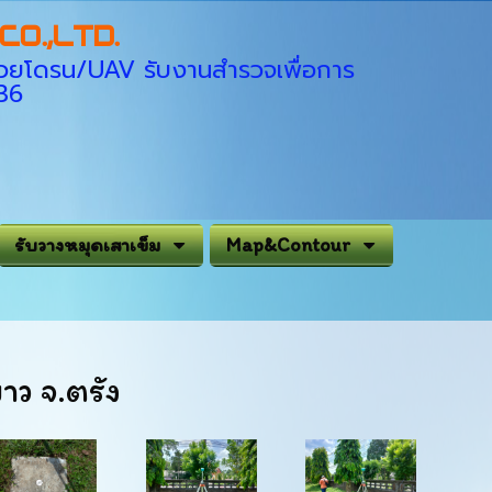
O.,LTD.
่ด้วยโดรน/UAV รับงานสำรวจเพื่อการ
936
รับวางหมุดเสาเข็ม
Map&Contour
ว จ.ตรัง