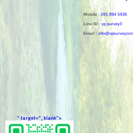
Mobile :
091 894 5936
Line ID :
vp.survey3
Email :
info@vpsurveycon
" target="_blank">