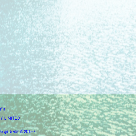
กัด
Y LIMITED
ะมุง จ.ชลบุรี 20150