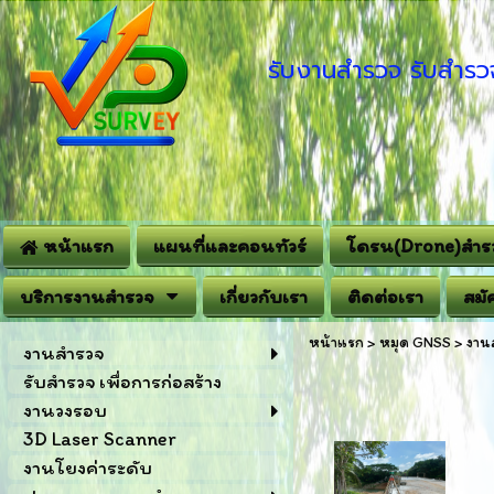
รับงานสำรวจ รับสำรวจ
หน้าแรก
แผนที่และคอนทัวร์
โดรน(Drone)สำร
บริการงานสำรวจ
เกี่ยวกับเรา
ติดต่อเรา
สมั
หน้าแรก
>
หมุด GNSS
>
งาน
งานสำรวจ
รับสำรวจ เพื่อการก่อสร้าง
งานวงรอบ
3D Laser Scanner
งานโยงค่าระดับ