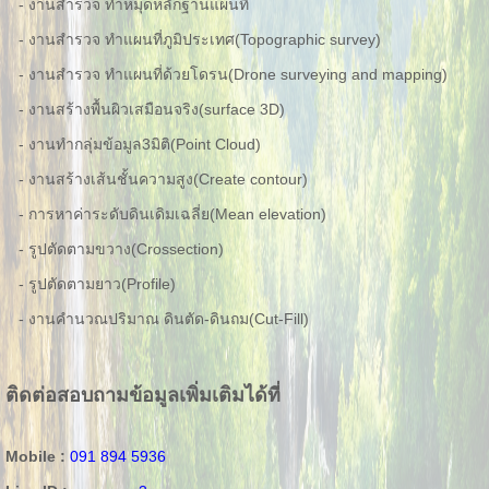
- งานสำรวจ ทำหมุดหลักฐานแผนที่
- งานสำรวจ ทำแผนที่ภูมิประเทศ(Topographic survey)
- งานสำรวจ ทำแผนที่ด้วยโดรน(Drone surveying and mapping)
- งานสร้างพื้นผิวเสมือนจริง(surface 3D)
- งานทำกลุ่มข้อมูล3มิติ(Point Cloud)
- งานสร้างเส้นชั้นความสูง(Create contour)
- การหาค่าระดับดินเดิมเฉลี่ย(Mean elevation)
- รูปตัดตามขวาง(Crossection)
- รูปตัดตามยาว(Profile)
- งานคำนวณปริมาณ ดินตัด-ดินถม(Cut-Fill)
ติดต่อสอบถามข้อมูลเพิ่มเติมได้ที่
Mobile :
091 894 5936