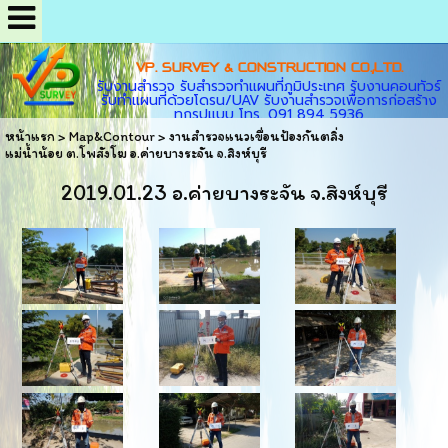
VP. SURVEY & CONSTRUCTION CO.,LTD.
รับงานสำรวจ รับสำรวจทำแผนที่ภูมิประเทศ รับงานคอนทัวร์
รับทำแผนที่ด้วยโดรน/UAV รับงานสำรวจเพื่อการก่อสร้าง
ทุกรูปแบบ โทร. 091 894 5936
หน้าแรก
>
Map&Contour
>
งานสำรวจแนวเขื่อนป้องกันตลิ่ง
แม่น้ำน้อย ต.โพสังโฆ อ.ค่ายบางระจัน จ.สิงห์บุรี
2019.01.23 อ.ค่ายบางระจัน จ.สิงห์บุรี