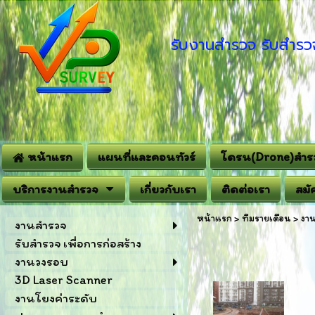
รับงานสำรวจ รับสำรวจ
หน้าแรก
แผนที่และคอนทัวร์
โดรน(Drone)สำร
บริการงานสำรวจ
เกี่ยวกับเรา
ติดต่อเรา
สมั
หน้าแรก
>
ทีมรายเดือน
>
งาน
งานสำรวจ
รับสำรวจ เพื่อการก่อสร้าง
งานวงรอบ
3D Laser Scanner
งานโยงค่าระดับ