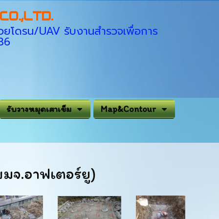
O.,LTD.
่ด้วยโดรน/UAV รับงานสำรวจเพื่อการ
936
รับวางหมุดเสาเข็ม
Map&Contour
มจ.อาฟเตอร์ยู)