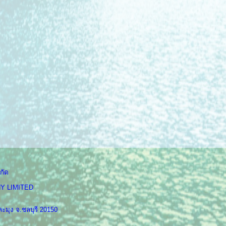
กัด
Y LIMITED
ะมุง จ.ชลบุรี 20150