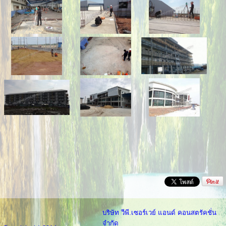
บริษัท วีพี.เซอร์เวย์ แอนด์ คอนสตรัคชั่น
จำกัด