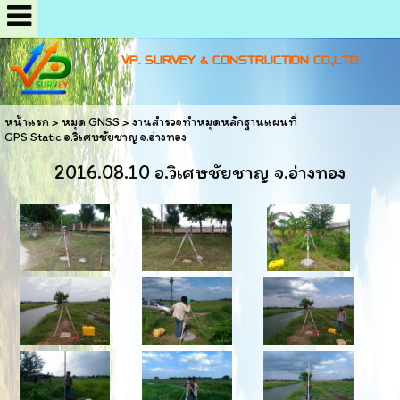
VP. SURVEY & CONSTRUCTION CO.,LTD.
หน้าแรก
>
หมุด GNSS
>
งานสำรวจทำหมุดหลักฐานแผนที่
GPS Static อ.วิเศษชัยชาญ จ.อ่างทอง
2016.08.10 อ.วิเศษชัยชาญ จ.อ่างทอง