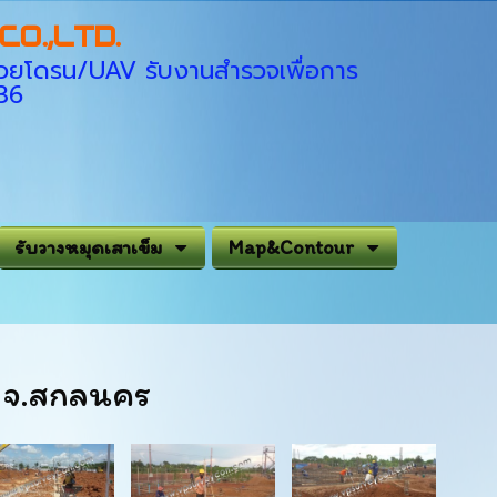
O.,LTD.
่ด้วยโดรน/UAV รับงานสำรวจเพื่อการ
936
รับวางหมุดเสาเข็ม
Map&Contour
้า จ.สกลนคร