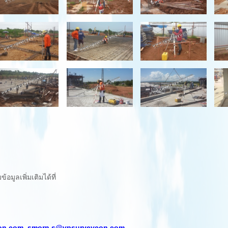
มูลเพิ่มเติมได้ที่
on.com,
smorn.s@vpsurveycon.com