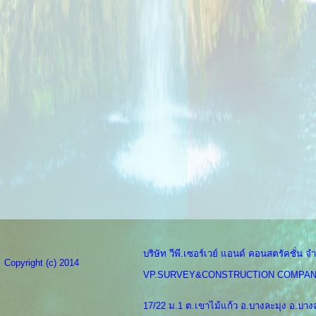
บริษัท วีพี.เซอร์เวย์ แอนด์ คอนสตรัคชั่น จำ
Copyright (c) 2014
VP.SURVEY&CONSTRUCTION COMPAN
17/22 ม.1 ต.เขาไม้แก้ว อ.บางละมุง อ.บางล