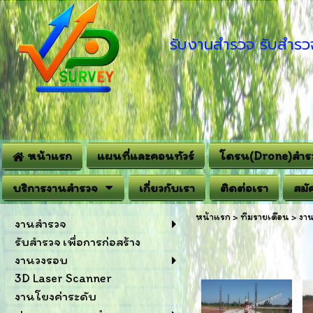
รับงานสำรวจ รับสำรวจ
หน้าแรก
แผนที่และคอนทัวร์
โดรน(Drone)สำร
บริการงานสำรวจ
เกี่ยวกับเรา
ติดต่อเรา
สมั
หน้าแรก
>
ทีมรายเดือน
>
งาน
งานสำรวจ
รับสำรวจ เพื่อการก่อสร้าง
งานวงรอบ
3D Laser Scanner
งานโยงค่าระดับ