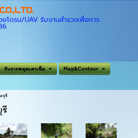
O.,LTD.
่ด้วยโดรน/UAV รับงานสำรวจเพื่อการ
936
รับวางหมุดเสาเข็ม
Map&Contour
บุรี
รี