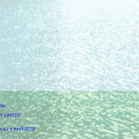
กัด
Y LIMITED
ะมุง จ.ชลบุรี 20150