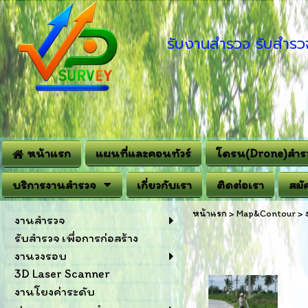
รับงานสำรวจ รับสำรวจ
หน้าแรก
แผนที่และคอนทัวร์
โดรน(Drone)สำร
บริการงานสำรวจ
เกี่ยวกับเรา
ติดต่อเรา
สมั
หน้าแรก
>
Map&Contour
>
งานสำรวจ
รับสำรวจ เพื่อการก่อสร้าง
งานวงรอบ
3D Laser Scanner
งานโยงค่าระดับ