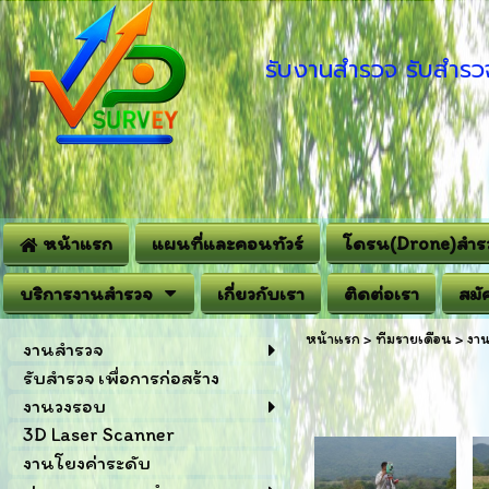
รับงานสำรวจ รับสำรวจ
หน้าแรก
แผนที่และคอนทัวร์
โดรน(Drone)สำร
บริการงานสำรวจ
เกี่ยวกับเรา
ติดต่อเรา
สมั
หน้าแรก
>
ทีมรายเดือน
>
งา
งานสำรวจ
รับสำรวจ เพื่อการก่อสร้าง
งานวงรอบ
3D Laser Scanner
งานโยงค่าระดับ