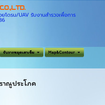
O.,LTD.
่ด้วยโดรน/UAV รับงานสำรวจเพื่อการ
936
รับวางหมุดเสาเข็ม
Map&Contour
าธาณูประโภค