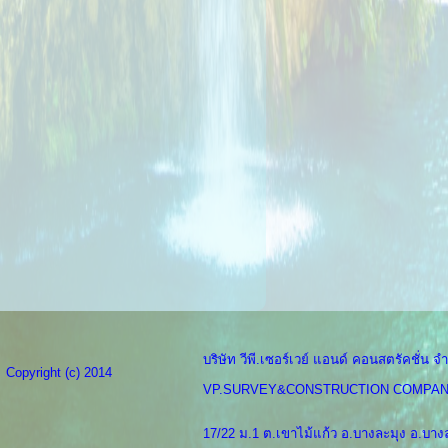
บริษัท วีพี.เซอร์เวย์ แอนด์ คอนสตรัคชั่น จำ
Copyright (c) 2014
VP.SURVEY&CONSTRUCTION COMPAN
17/22 ม.1 ต.เขาไม้แก้ว อ.บางละมุง อ.บางล