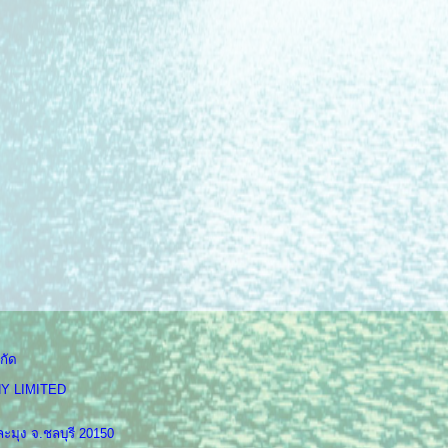
กัด
Y LIMITED
ะมุง จ.ชลบุรี 20150