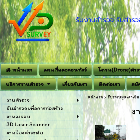
รับงานสำรวจ รับสำรวจ
หน้าแรก
แผนที่และคอนทัวร์
โดรน(Drone)สำร
บริการงานสำรวจ
เกี่ยวกับเรา
ติดต่อเรา
สมั
หน้าแรก
>
รับวางหมุดเสาเข็ม
งานสำรวจ
รับสำรวจ เพื่อการก่อสร้าง
งา
งานวงรอบ
3D Laser Scanner
งานโยงค่าระดับ