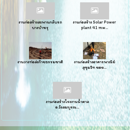
งานก่อสร้างสะพานกลับรถ
งานก่อสร้าง Solar Power
บางบำหรุ
plant 41 mw...
งานวางท่อส่งก๊าซธรรมชาติ
งานก่อสร้างอาคารพาณิย์
สุขุมวิท ซอย...
งานก่อสร้างโรงงานน้ำตาล
อ.วังสมบูรณ...