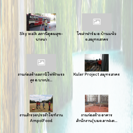
Sky walk สถานีอุดมสุข-
โซล่าฟาร์ม อ.บ้านแพ้ว
บางนา
จ.สมุทรสาคร
งานก่อสร้างสถานีไฟฟ้าแรง
Kuler Project สมุทรสาคร
สูง อ.บางปะ...
งานสำรวจประจำไซท์งาน
งานก่อสร้าง อาคาร
AmpolFood
สำนักงาน(บมจ.อาฟเต...