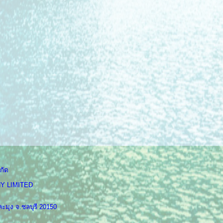
กัด
Y LIMITED
ะมุง จ.ชลบุรี 20150