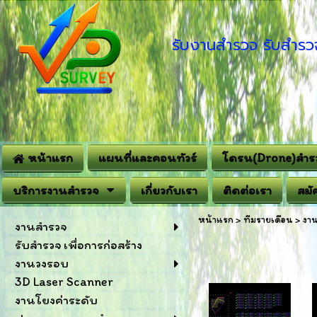
รับงานสำรวจ รับสำรวจ
หน้าแรก
แผนที่และคอนทัวร์
โดรน(Drone)สำร
บริการงานสำรวจ
เกี่ยวกับเรา
ติดต่อเรา
สมั
หน้าแรก
>
ทีมรายเดือน
>
งาน
งานสำรวจ
รับสำรวจ เพื่อการก่อสร้าง
งานวงรอบ
3D Laser Scanner
งานโยงค่าระดับ